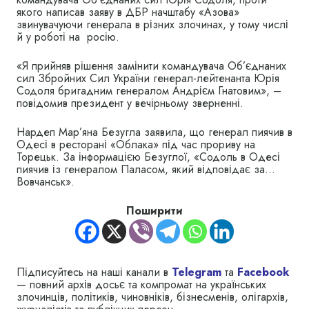
якого написав заяву в ДБР начштабу «Азова»
звинувачуючи генерала в різних злочинах, у тому числі
й у роботі на росію.
«Я прийняв рішення замінити командувача Об’єднаних
сил Збройних Сил України генерал-лейтенанта Юрія
Содоля бригадним генералом Андрієм Гнатовим», –
повідомив президент у вечірньому зверненні.
Нардеп Мар’яна Безугла заявила, що генерал пиячив в
Одесі в ресторані «Облака» під час прориву на
Торецьк. За інформацією Безуглої, «Содоль в Одесі
пиячив із генералом Паласом, який відповідає за…
Вовчанськ».
Поширити
Підписуйтесь на наші канали в
Telegram
та
Facebook
— повний архів досьє та компромат на українських
злочинців, політиків, чиновніків, бізнесменів, олігархів,