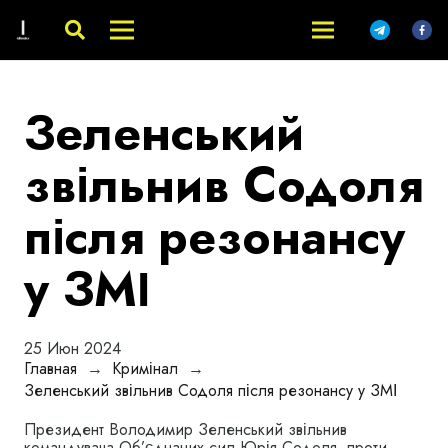
Зеленський
звільнив Содоля
після резонансу
у ЗМІ
25 Июн 2024
Главная
→
Кримінал
→
Зеленський звільнив Содоля після резонансу у ЗМІ
Президент Володимир Зеленський звільнив
командувача Об’єднаних сил Юрія Содоля, проти