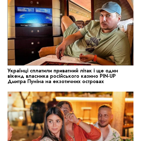
Українці сплатили приватний літак і ще один
вікенд власника російського казино PIN-UP
Дмитра Пуніна на екзотичних островах