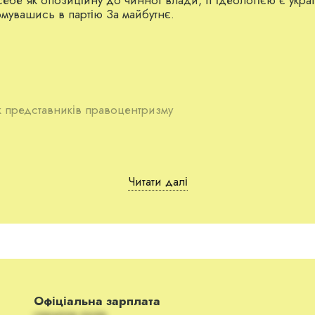
мувашись в партію За майбутнє.
к представників правоцентризму
Читати далі
иції України
15 червня 2015 року
.
ана дата реєстрації
25 вересня 2014 року
, а згідно з
отичний альянс». Таким чином за даними журналістів бул
Офіціальна зарплата
их виборах у жовтні 2015 року.
скрытое поле