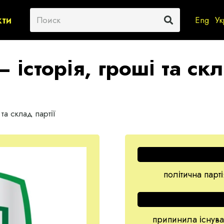
кти
Eng
Ук
історія, гроші та скл
та склад партії
політична парт
припинила існува