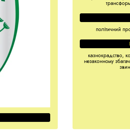
трансформ
політичний пр
казнокрадство, ко
незаконному збагач
звин