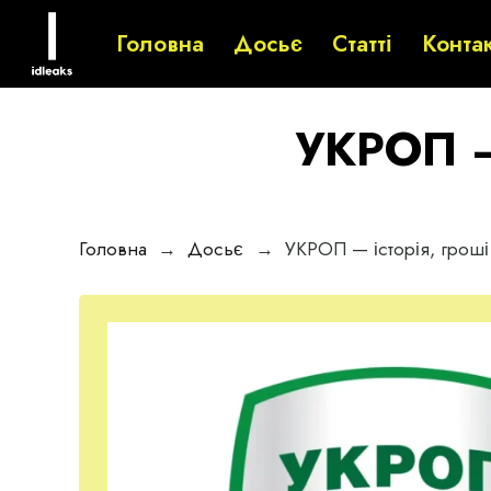
Головна
Досьє
Статті
Конта
УКРОП — 
Головна
→
Досьє
→
УКРОП — історія, гроші 