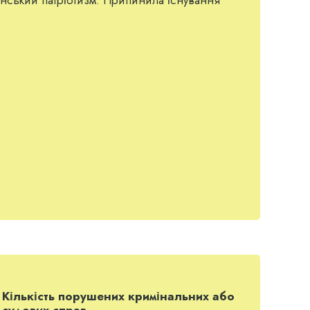
 даними Державної реєстраційної служби під
а перейменована стара вже існуюча партія, що
Кількість порушених кримінальних або
судових справ