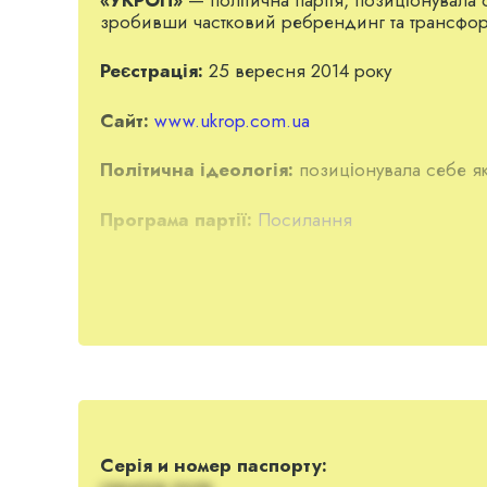
зробивши частковий ребрендинг та трансфор
Реєстрація:
25 вересня 2014 року
Сайт:
www.ukrop.com.ua
Політична ідеологія:
позиціонувала себе я
Програма партії:
Посилання
Засновник партії:
Ігор Коломойський
Історія партії
Партія зареєстрована Міністерством юст
На опублікованому свідоцтві № 250 вказ
цим свідоцтвом значилася партія «Патрі
Серія и номер паспорту:
дозволило УКРОПу узяти участь в місцев
скрытое поле