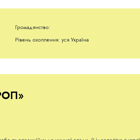
Громадянство:
Рівень охоплення:
уся Україна
КРОП
»
себе як опозиційну до чинної влади, її ідеологією є укр