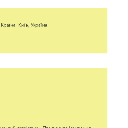
Країна:
Київ, Україна
аїнський патріотизм. Припинила існування