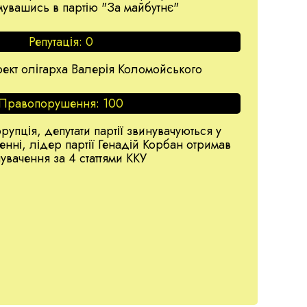
увашись в партію "За майбутнє"
Репутація:
0
оект олігарха Валерія Коломойського
Правопорушення:
100
рупція, депутати партії звинувачуються у
енні, лідер партії Генадій Корбан отримав
увачення за 4 статтями ККУ