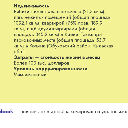
Недвижимость
:
Рябикин имеет два паркоместа (21,3 кв.м),
пять нежилых помещений (общая площадь
1092,1 кв.м), квартирой (75% прав; 189,9
кв.м), ещё двумя квартирами (общая
площадь 345,2 кв.м) в Киеве. Также три
парковочных места (общая площадь 53,7
кв.м) в Козине (Обуховский район, Киевская
обл.).
Затраты – стоимость жизни в месяц
:
Более 100 тыс. долларов
Уровень коррумпированности
:
Максимальный
ebook
— повний архів досьє та компромат на українських з