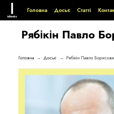
Головна
Досьє
Статті
Конта
Рябікін Павло Бо
Головна
→
Досьє
→
Рябікін Павло Борисови