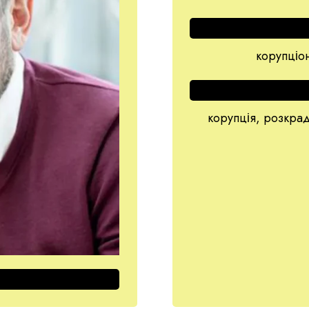
корупціон
корупція, розкра