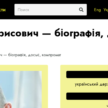
кти
Eng
Ук
рисович — біографія,
ч — біографія, досьє, компромат
український держ