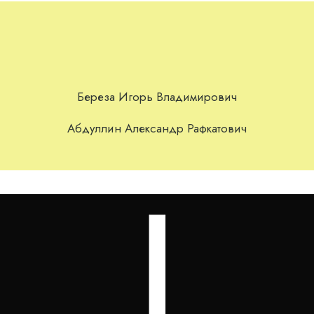
Береза Игорь Владимирович
Абдуллин Александр Рафкатович
 юридична фірма. Основними її клієнтами є українські по
я схема почала працювати ще на початку 1990-х років.
, мав нелегальний бізнес у Миколаєві. Крім того, його п
х кар’єрів.
ікін відзначився тим, що виділив землю самому собі. Та
цього перебували в комунальній власності.
ir і аеропортом «Бориспіль» були зірвані. Ірландська ав
ртом.