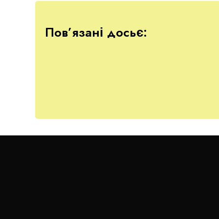
Пов’язані досьє:
Компромат
З чуток, у керівника аеропорту в Швейцарії є
кошти в банки цієї альпійської республіки. Ц
Працюючи в міністерстві транспорту і зв’язку
видобуток піску на одному з кримських піщани
На посаді заступника голови КМДА Павло Ряб
отримати у володіння столичні землі, які до 
У 2017 році переговори між лоукостером Ryana
Україну через порушення українським аеропо