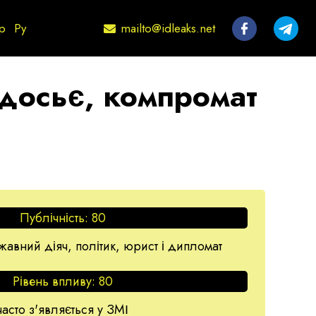
mailto@idleaks.net
р
Ру
 досьє, компромат
Публічність:
80
авний діяч, політик, юрист і дипломат
Рівень впливу:
80
часто з'являється у ЗМІ