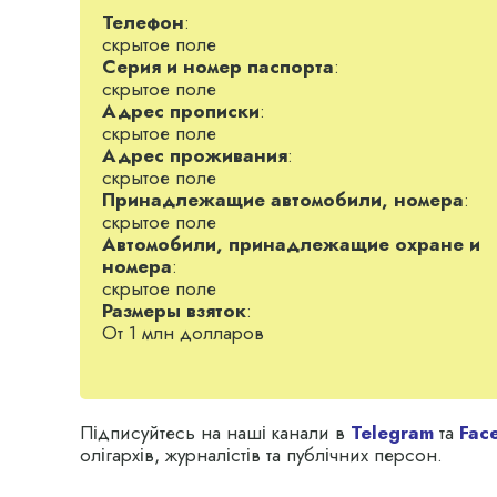
Телефон
:
скрытое поле
Серия и номер паспорта
:
скрытое поле
Адрес прописки
:
скрытое поле
Адрес проживания
:
скрытое поле
Принадлежащие автомобили, номера
:
скрытое поле
Автомобили, принадлежащие охране и
номера
:
скрытое поле
Размеры взяток
:
От 1 млн долларов
Підписуйтесь на наші канали в
Telegram
та
Fac
олігархів, журналістів та публічних персон.