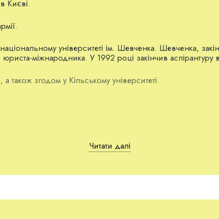
в Києві.
рмії.
 національному університеті ім. Шевченка. Шевченка, зак
юриста-міжнародника. У 1992 році закінчив аспірантуру 
 а також згодом у Кільському університеті.
фері ресторанного бізнесу. Їй належать ресторани «Маяч
Читати далі
 Великій Британії та займається в Києві ресторанним біз
 принципово було зробити акцент саме на джині, бо саме н