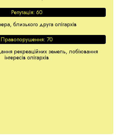
Репутація:
60
ера, близького друга олігархів
Правопорушення:
70
дання рекреаційних земель, лобіювання
інтересів олігархів