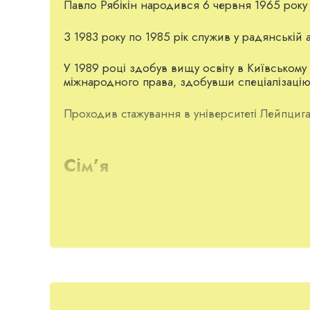
Павло Рябікін народився 6 червня 1965 року 
З 1983 року по 1985 рік служив у радянській а
У 1989 році здобув вищу освіту в Київському
міжнародного права, здобувши спеціалізацію 
Проходив стажування в університеті Лейпцига,
Сім’я
Дружина посадовця Галина — підприємиця у с
Дочка — Анна Лазаревич закінчила навчання у
одному зі своїх інтерв’ю розповідала, що їй
подобається.
Дружина: