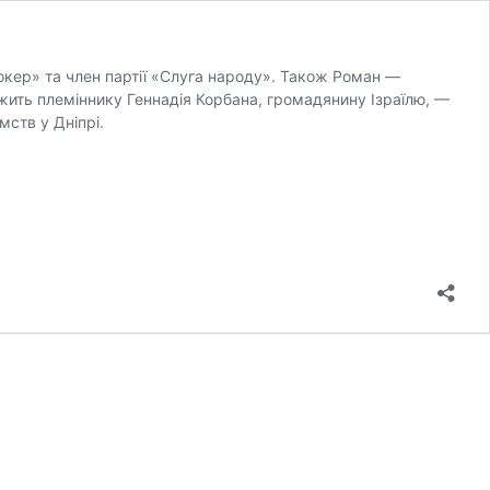
кер» та член партії «Слуга народу». Також Роман —
жить племіннику Геннадія Корбана, громадянину Ізраїлю, —
мств у Дніпрі.