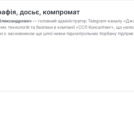
рафія, досьє, компромат
 Олександрович
— головний адміністратор Telegram-каналу «Джо
них технологій та безпеки в компанії «ССЛ Консалтинг», що нале
о є засновником ще цілої низки підконтрольних Корбану підприє