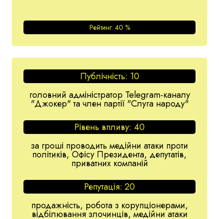
Рейтинг:
40
%
Публічність:
10
головний адміністратор Telegram-каналу
"Джокер" та член партії "Слуга народу"
Рівень впливу:
40
за гроші проводить медійни атаки проти
політиків, Офісу Президента, депутатів,
приватних компаній
Репутація:
20
продажність, робота з корупціонерами,
відбілювання злочинців, медійни атаки