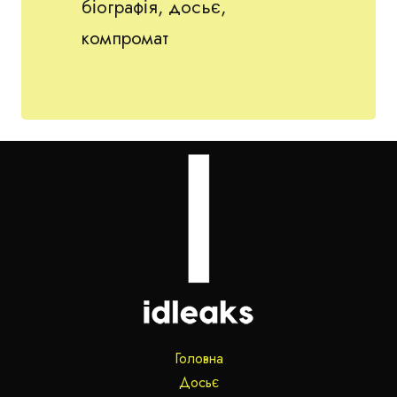
біографія, досьє,
розпочав свій фармацевтичний бізнес ще в 90-х з
бартерних схем: його компанія «Ганза»
компромат
виконувала ремонтні роботи на фармзаводі
«Фармак» в обмін на медикаменти. Така проста
схема приносила Багрію 200-300% прибутку.
Головна
Досьє