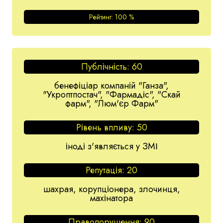
Рейтинг:
100
%
Публічність:
60
бенефіціар компаній "Ганза",
"Укроптпостач", "Фармадіс", "Скай
фарм", "Люм'єр Фарм"
Рівень впливу:
50
іноді з'являється у ЗМІ
Репутація:
20
шахрая, корупціонера, злочинця,
махінатора
Правопорушення:
90