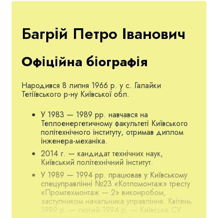
Багрій Петро Іванович
Офіційна біографія
Народився 8 липня 1966 р. у с. Галайки
Тетіївського р-ну Київської обл.
У 1983 — 1989 рр. навчався на
Теплоенергетичному факультеті Київського
політехнічного інституту, отримав диплом
інженера-механіка.
2014 г. — кандидат технічних наук,
Київський політехнічний інститут.
У 1989 — 1994 рр. працював у Київському
спецуправлінні №23 «Котломонтаж» тресту
«Промтехмонтаж — 2» виконробом,
заступником начальника управління. Квітень
1989 р. — лютий 1994 р. — Київське СУ