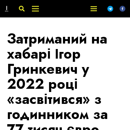
Затриманий на
хабарі Ігор
Гринкевич у
2022 році
«засвітився» з
годинником за
77 тисяч євро