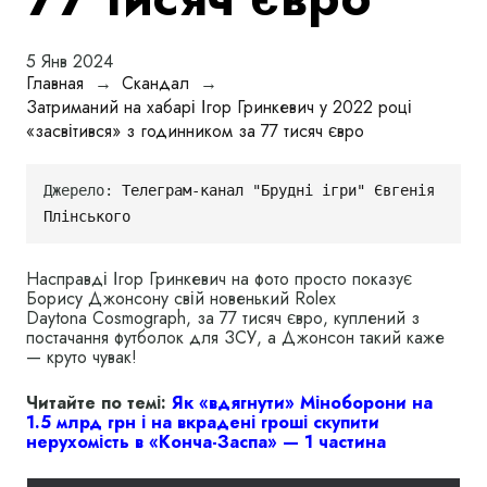
5 Янв 2024
Главная
→
Скандал
→
Затриманий на хабарі Ігор Гринкевич у 2022 році
«засвітився» з годинником за 77 тисяч євро
Джерело: 
Телеграм-канал "Брудні ігри" Євгенія 
Плінського
Насправді Ігор Гринкевич на фото просто показує
Борису Джонсону свій новенький Rolex
Daytona Cosmograph, за 77 тисяч євро, куплений з
постачання футболок для ЗСУ, а Джонсон такий каже
— круто чувак!
Читайте по темі:
Як «вдягнути» Міноборони на
1.5 млрд грн і на вкрадені гроші скупити
нерухомість в «Конча-Заспа» — 1 частина