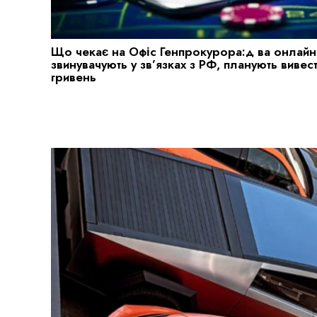
Що чекає на Офіс Генпрокурора:д ва онлайн-
звинувачують у зв’язках з РФ, планують вивес
гривень