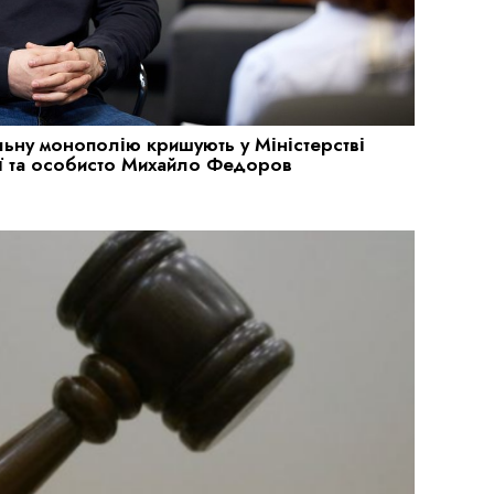
льну монополію кришують у Міністерстві
ї та особисто Михайло Федоров