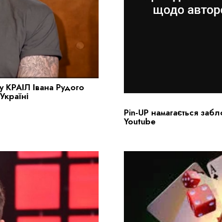
у КРАІЛ Івана Рудого
Україні
Pin-UP намагається заб
Youtube