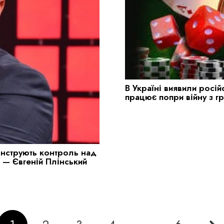
В Україні виявили росій
працює попри війну з г
онструють контроль над
и — Євгеній Плінський