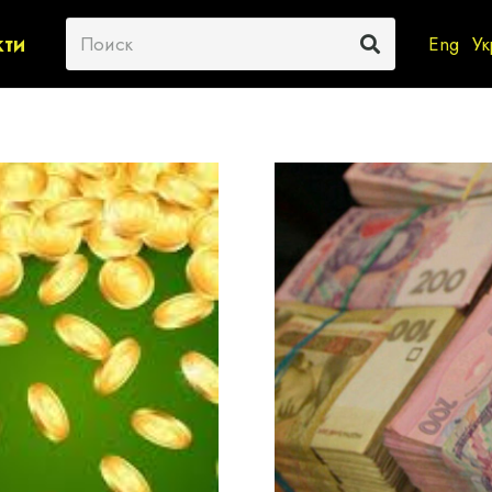
кти
Eng
Ук