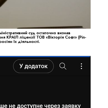
іністративний суд остаточно визнав
я КРАІЛ ліцензії ТОВ «Вікторія Софт» (Pin-
росіян їх діяльності.