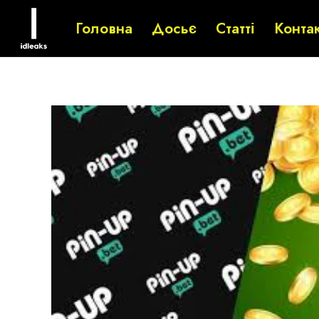
Головна
Досьє
Статті
Конта