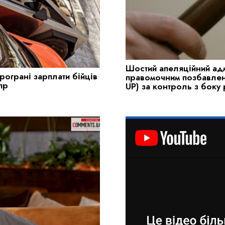
Шостий апеляційний адм
рограні зарплати бійців
правомочним позбавленн
пр
UP) за контроль з боку 