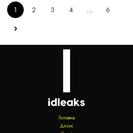
1
2
3
4
…
6
Головна
Досьє