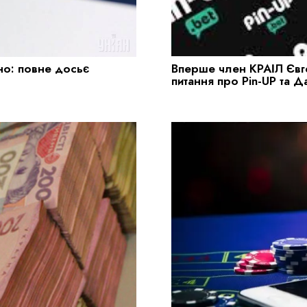
Вперше член КРАІЛ Євге
но: повне досьє
питання про Pin-UP та 