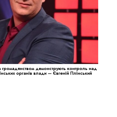
им громадянством демонструють контроль над
аїнських органів влади — Євгеній Плінський