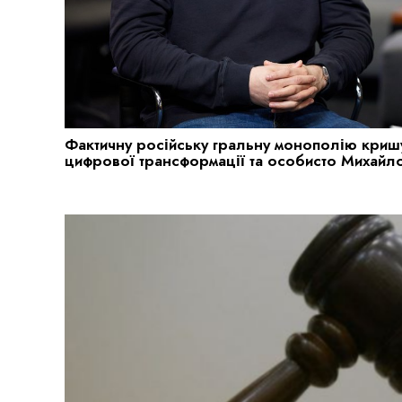
Фактичну російську гральну монополію кришу
цифрової трансформації та особисто Михай