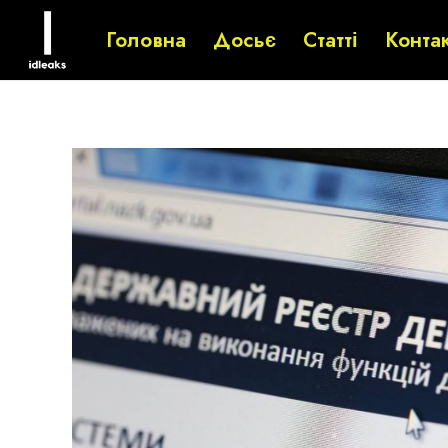
Головна
Досьє
Статті
Конта