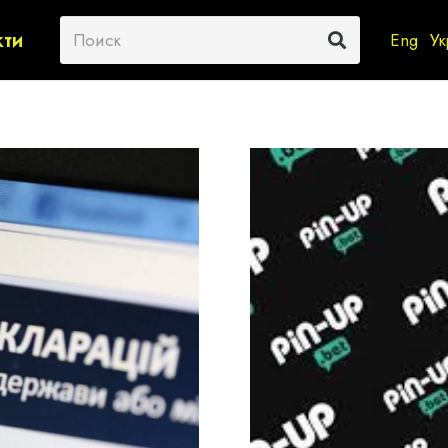
кти
Eng
Ук