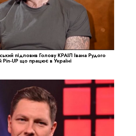
ський підловив Голову КРАІЛ Івана Рудого
й Pin-UP що працює в Україні