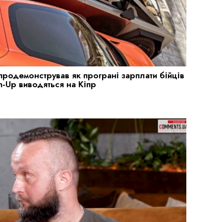
продемонстрував як програні зарплати бійців
n-Up виводяться на Кіпр