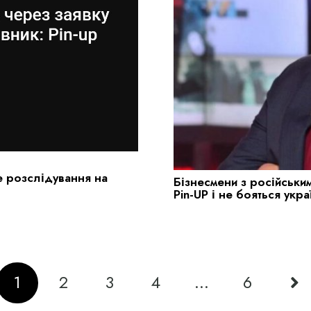
е розслідування на
Бізнесмени з російськ
Pin-UP і не бояться укр
1
2
3
4
…
6