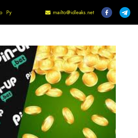
mailto@idleaks.net
р
Ру