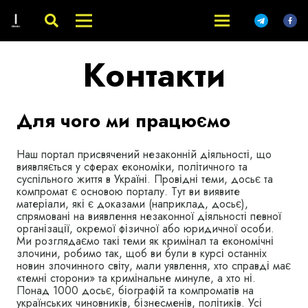
Контакти
Для чого ми працюємо
Наш портал присвячений незаконній діяльності, що
виявляється у сферах економіки, політичного та
суспільного життя в Україні. Провідні теми, досьє та
компромат є основою порталу. Тут ви виявите
матеріали, які є доказами (наприклад, досьє),
спрямовані на виявлення незаконної діяльності певної
організації, окремої фізичної або юридичної особи.
Ми розглядаємо такі теми як кримінал та економічні
злочини, робимо так, щоб ви були в курсі останніх
новин злочинного світу, мали уявлення, хто справді має
«темні сторони» та кримінальне минуле, а хто ні.
Понад 1000 досьє, біографій та компроматів на
українських чиновників, бізнесменів, політиків. Усі