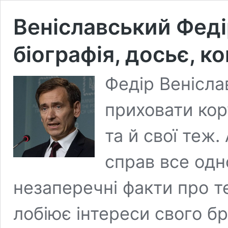
Веніславський Фед
біографія, досьє, 
Федір Венісла
приховати кор
та й свої теж.
справ все одн
незаперечні факти про т
лобіює інтереси свого 