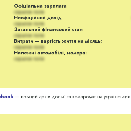
Офіціальна зарплата
скрытое поле
Неофіційний дохід
скрытое поле
Загальний фінансовий стан
скрытое поле
Витрати — вартість життя на місяць:
скрытое поле
Належні автомобілі, номера:
скрытое поле
ebook
— повний архів досьє та компромат на українських з