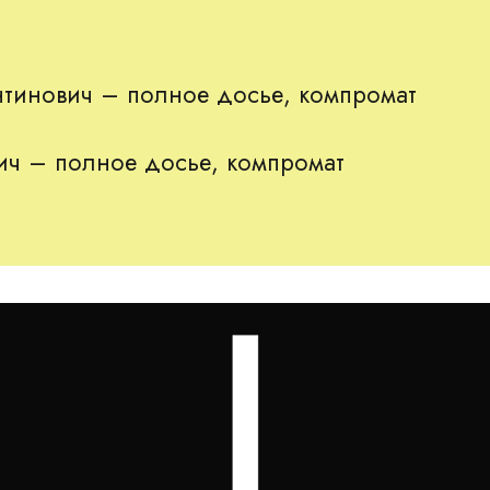
нтинович – полное досье, компромат
ич – полное досье, компромат
ч любить публічно декларувати абсолютно відкриті стосун
ьний кидати як своїх підлеглих, так і безпосередніх «патро
 них як свої найцінніші джерела доходів, так і реальні об
 «тем» Артем Вікторович Шило багато років дбайливо охо
17-2019) Олександра Клімчука та колишнього його першог
 завдяки яким він зумів залишитися на посаді та за нині
ебе ситуації.