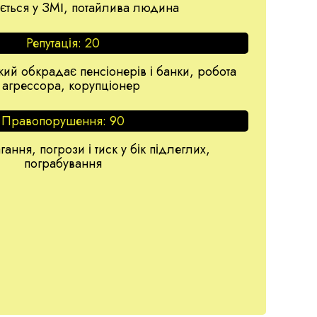
яється у ЗМІ, потайлива людина
Репутація:
20
кий обкрадає пенсіонерів і банки, робота
 агрессора, корупціонер
Правопорушення:
90
гання, погрози і тиск у бік підлеглих,
пограбування