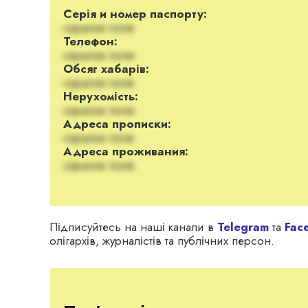
Серія и номер паспорту:
скрытое поле
Телефон:
скрытое поле
Обсяг хабарів:
скрытое поле
Нерухомість:
скрытое поле
Адреса прописки:
скрытое поле
Адреса проживания:
скрытое поле
Підписуйтесь на наші канали в
Telegram
та
Fac
олігархів, журналістів та публічних персон.