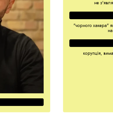
не з'явл
"чорного хакера" я
на
корупція, вима