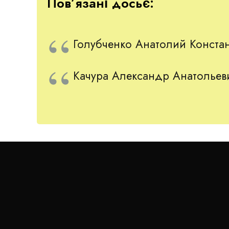
Пов’язані досьє:
Голубченко Анатолий Конста
Качура Александр Анатольев
Компромат
Співробітники зазначають, що Артем Вікторови
але, зважаючи на патологічну жадібність, схил
клявся у вірності, але водночас приховує від
залишаються в його кишенях. Більшу частину
в особі одіозного колишнього глави ДКІБ (20
своїх високих покровителів від нової влади,
і цих людей за будь-якої найвигіднішої для с