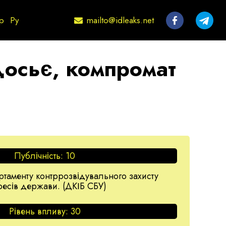
mailto@idleaks.net
р
Ру
досьє, компромат
Публічність:
10
таменту контррозвідувального захисту
ересів держави. (ДКІБ СБУ)
Рівень впливу:
30