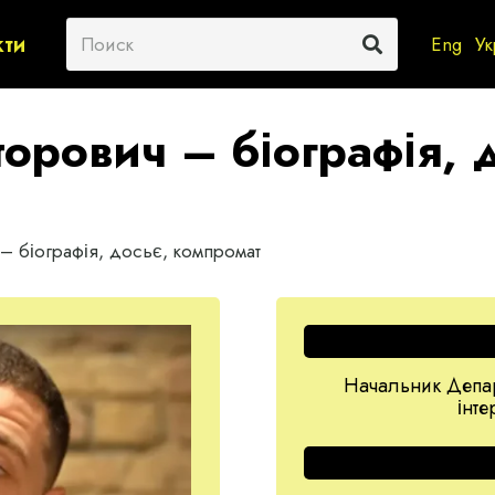
кти
Eng
Ук
орович – біографія, 
– біографія, досьє, компромат
Начальник Депар
інт