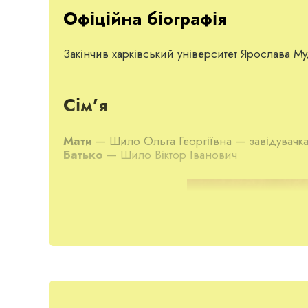
Офіційна біографія
Закінчив харківський університет Ярослава М
Сім’я
Мати
— Шило Ольга Георгіївна — завідувачка
Батько
— Шило Віктор Іванович