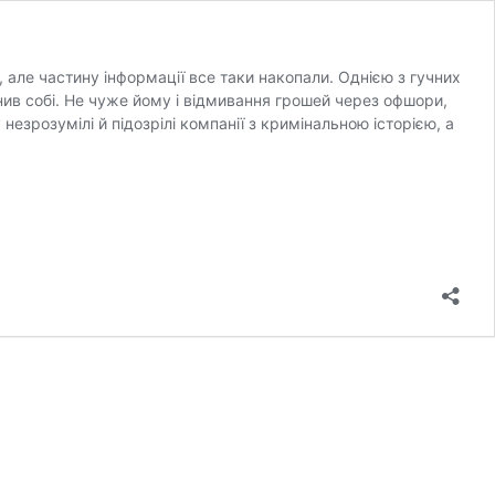
 але частину інформації все таки накопали. Однією з гучних
нив собі. Не чуже йому і відмивання грошей через офшори,
незрозумілі й підозрілі компанії з кримінальною історією, а