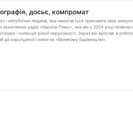
ографія, досьє, компромат
ч і непублічна людина, яка намагається приховати своє минуле,
е захоплення радіо «Європа-Плюс», яке він у 2004 році привлас
топарк і колекція різної нерухомості. Зараз він залучає в роботу 
й до корупційної схеми на «Великому Будівництві».