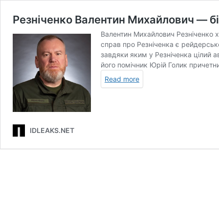
Резніченко Валентин Михайлович — бі
Валентин Михайлович Резніченко хо
справ про Резніченка є рейдерськ
завдяки яким у Резніченка цілий ав
його помічник Юрій Голик причетни
Read more
IDLEAKS.NET