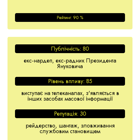
Рейтинг:
90
%
Публічність:
80
екс-нардеп, екс-радник Президента
Януковича
Рівень впливу:
85
виступає на телеканалах, з'являється в
інших засобах масової інформації
Репутація:
30
рейдерство, шантаж, зловживання
службовим становищем