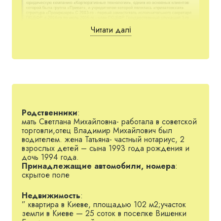
Читати далі
Пов’язані партії
Родственники
:
мать Светлана Михайловна- работала в советской
торговли,отец Владимир Михайлович был
Партія регіонів
водителем. жена Татьяна- частный нотариус, 2
взрослых детей – сына 1993 года рождения и
ОПЗЖ
дочь 1994 года.
Партія Шарія
Принадлежащие автомобили, номера
:
скрытое поле
Опозиційний блок
Недвижимость
:
” квартира в Киеве, площадью 102 м2;участок
Сім’я
земли в Киеве — 25 соток в поселке Вишенки