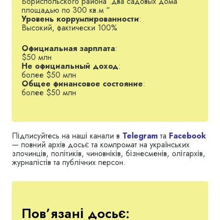
Бориспольского района .два садовых дома
площадью по 300 кв.м “
Мама нардепа, Світлана Михайлівна, працювала
Уровень коррумпированности
:
в радянській торгівлі. А батько Володимир
Высокий, фактически 100%
Михайлович був водієм.
Официальная зарплата
:
Портнов одружений, його дружину звуть Тетяна,
$50 млн
вона працює приватним нотаріусом. Також пара
Не официальный доход
:
виховала вже 2 дорослих дітей — сина 1993
более $50 млн
року народження і дочку 1994 року.
Общее финансовое состояние
:
более $50 млн
Освіта
Підписуйтесь на наші канали в
Telegram
та
Facebook
Андрій Портнов закінчив середню школу в 1990
— повний архів досьє та компромат на українських
році, після чого вступив до військового училища в
злочинців, політиків, чиновніків, бізнесменів, олігархів,
Ленінграді, де і перший рік не довчився. Сам
журналістів та публічних персон.
політик каже, що пішов сам, хоча деякі джерела
стверджують, що його звідти вигнали.
Далі він навчався на заочному відділенні
юридичного факультету Східноукраїнського
Пов’язані досьє:
державного університету, який закінчив 1999