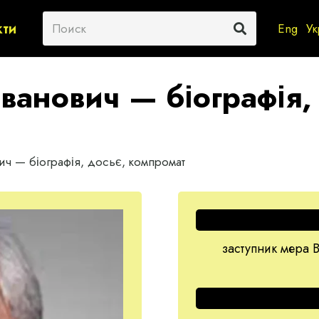
кти
Eng
Ук
Іванович — біографія,
ич — біографія, досьє, компромат
заступник мера В