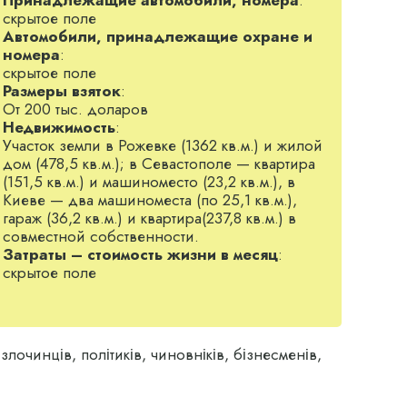
скрытое поле
Автомобили, принадлежащие охране и
вих будинків «Житлоінвестбуд — УКБ». Тоді ж
номера
:
в посаду заступника київського
скрытое поле
Размеры взяток
:
От 200 тыс. доларов
раїнця» Володимира Мойсика, у VI скликанні —
Недвижимость
:
Участок земли в Рожевке (1362 кв.м.) и жилой
 непрохідним. У 2007 році він був 419-м у
дом (478,5 кв.м.); в Севастополе — квартира
(151,5 кв.м.) и машиноместо (23,2 кв.м.), в
Киеве — два машиноместа (по 25,1 кв.м.),
гараж (36,2 кв.м.) и квартира(237,8 кв.м.) в
час встиг змінити кілька політичних партій.
совместной собственности.
ії «Наша Україна».
Затраты – стоимость жизни в месяц
:
скрытое поле
обравшись у 108-му окрузі. У 2020 році
постійної комісії з питань охорони здоров’я
у «Солом’янський».
лочинців, політиків, чиновніків, бізнесменів,