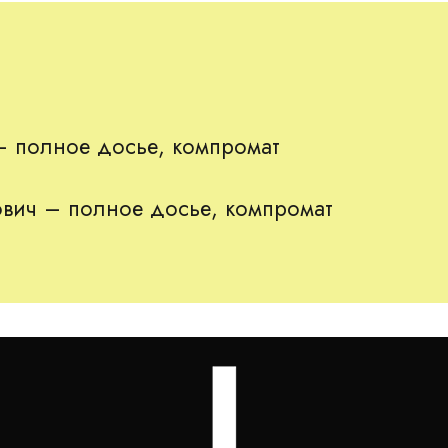
 під прапорами «Удару» і «Солідарності», заклеївши Київ
– полное досье, компромат
вич – полное досье, компромат