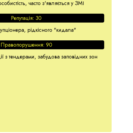
собистість, часто з'являється у ЗМІ
Репутація:
30
упціонера, рідкісного "кидала"
Правопорушення:
90
ції з тендерами, забудова заповідних зон