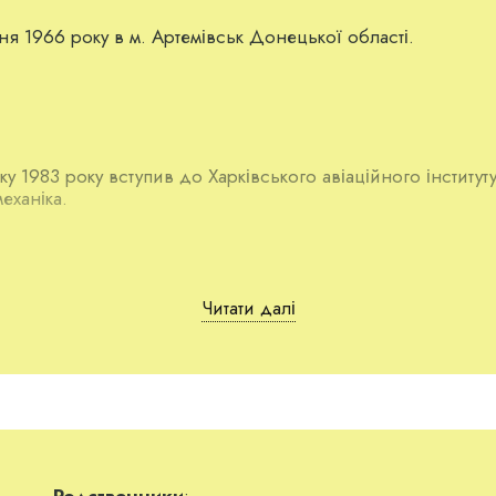
я 1966 року в м. Артемівськ Донецької області.
ку 1983 року вступив до Харківського авіаційного інститут
еханіка.
Читати далі
р.н.). У подружжя троє дітей: Марія (1988), Артем (1990)
в працював за фахом в АНТК ім. Антонова (до 1991 року —
Родственники
: