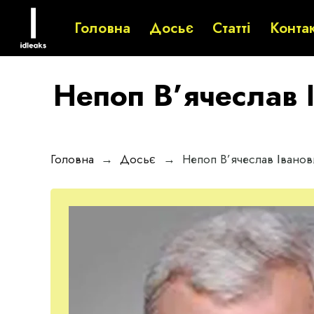
Головна
Досьє
Статті
Конта
Непоп В’ячеслав 
Головна
→
Досьє
→
Непоп В’ячеслав Іванов