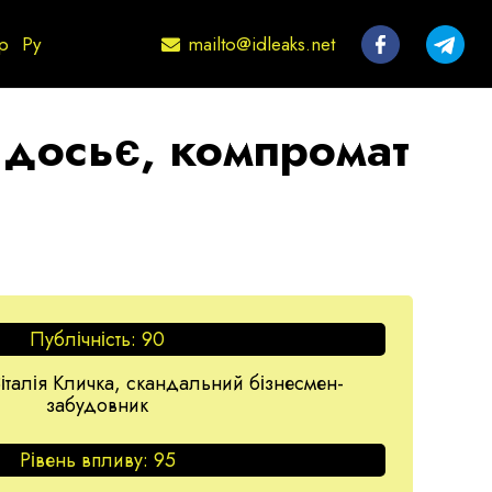
mailto@idleaks.net
р
Ру
 досьє, компромат
Публічність:
90
італія Кличка, скандальний бізнесмен-
забудовник
Рівень впливу:
95