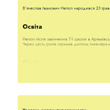
В’ячеслав Іванович Непоп народився 23 травн
Освіта
Непоп після закінчення 7-ї школи в Артемівсь
Через шість років отримав диплом інженера-м
Сім’я
В’ячеслав одружений з Антоніною Непоп (1964 
Кар’єра
Протягом дев’яти років (1989-1998) В’ячесла
Уровень коррумпированности
: