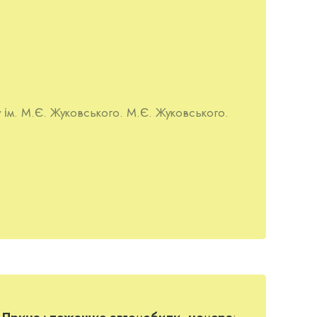
у ім. М.Є. Жуковського. М.Є. Жуковського.
 і Дарина (1997).
 Київський механічний завод). У 1998 році
Принадлежащие автомобили, номера
: