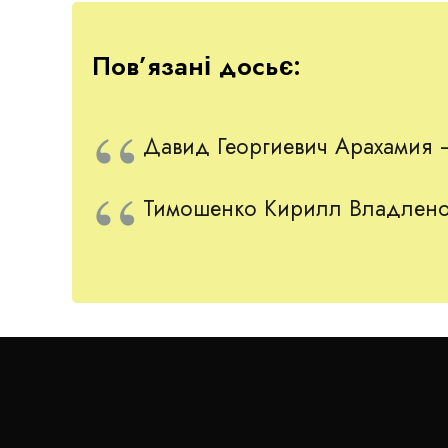
У 2014-му Непоп пішов на вибори до Київради
Пов’язані досьє:
компанії Порошенка і Кличка.
Давид Георгиевич Арахамия 
Тимошенко Кирилл Владлено