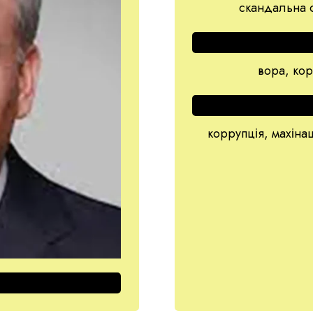
скандальна о
вора, кор
коррупція, махіна