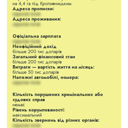
області.
на 4,4 га під Кропивницьким
Адреса прописки:
З липня 1993 по 1994 рр. — експерт
скрытое поле
програми «Макроекономіка» Центру
Адреса проживания:
ринкових реформ.
скрытое поле
У 1994-1995 рр. — старший економіст
Смілянської міської ради Черкаської
області.
Офіціальна зарплата
скрытое поле
У 1995-1997 рр. — завідувач відділу
Неофіційний дохід
комунальної власності та підприємництва
більше 200 тис доларів
Смілянської міської ради Черкаської
Загальний фінансовий стан
області. Працював завідувачем відділу
більше 200 тис доларів
управління комунальною власністю
Витрати — вартість життя на місяць:
Управління економіки та майна міста
більше 50 тис доларів
виконкому міськради.
Належні автомобілі, номера:
На початку 1998 року призначений
скрытое поле
начальником управління економіки та майна
Черкаської обласної державної
Кількість порушених кримінальних або
адміністрації. Обіймав посаду заступника
судових справ
міського голови з питань діяльності органів
немає
ради, був членом виконкому.
Рівень корумпованості:
З вересня 1998 по лютий 1999 р. —
максимальний
заступник начальника управління з питань
Кількість звернень від різних органів:
економіки Черкаської ОДА.
скрытое поле