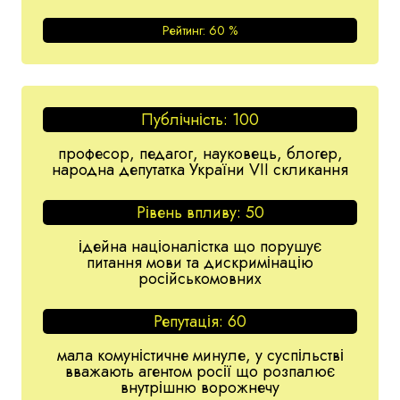
Рейтинг:
60
%
Публічність:
100
професор, педагог, науковець, блогер,
народна депутатка України VII скликання
Рівень впливу:
50
ідейна націоналістка що порушує
питання мови та дискримінацію
російськомовних
Репутація:
60
мала комуністичне минуле, у суспільстві
вважають агентом росії що розпалює
внутрішню ворожнечу