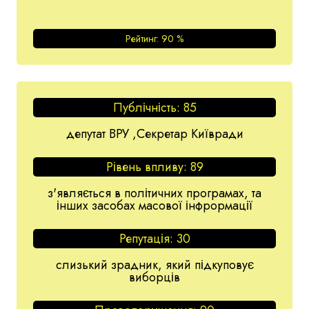
Рейтинг:
90
%
Публічність:
85
депутат ВРУ ,Секретар Київради
Рівень впливу:
89
з'являється в політичних програмах, та
інших засобах масової інфрормації
Репутація:
30
слизький зрадник, який підкуповує
виборців