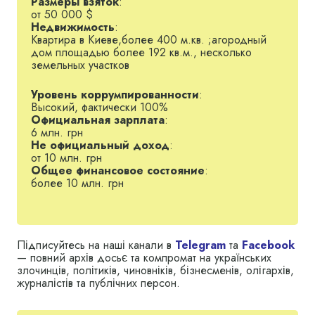
Размеры взяток
:
досліджень», радник голови Держдепартаменту
от 50 000 $
інтелектуальної власності. З 2006р. — депутат
Недвижимость
:
Київської міськради (№ 3 виборчого списку
Квартира в Киеве,более 400 м.кв. ;агородный
Блоку Леоніда Черновецького, член однойменної
дом площадью более 192 кв.м., несколько
фракції.
земельных участков
Уровень коррумпированности
:
Высокий, фактически 100%
Официальная зарплата
:
6 млн. грн
Не официальный доход
:
от 10 млн. грн
Общее финансовое состояние
:
более 10 млн. грн
Підписуйтесь на наші канали в
Telegram
та
Facebook
— повний архів досьє та компромат на українських
злочинців, політиків, чиновніків, бізнесменів, олігархів,
журналістів та публічних персон.
Обраний заступником голови Київської міської
ради — секретарем Київради. Квітень 2011р. —