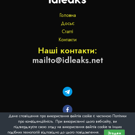
напрямок, пов’язаний з імпортом преміальних
продуктів харчування, а також мережа магазинів
елітної електротехніки Bang & Olufsen.
Головна
Досьє
Статті
Сім’я
Контакти
Наші контакти:
З листопада 2010 року одружений з Катериною
Горіною — дочкою народного депутата від Партії
mailto@idleaks.net
регіонів Ірини Горіної. Їхній шлюб тривав п’ять
років. Знімали будинок у Конча-Заспі під Києвом.
Рідко проводили час разом. Довгий жартував,
дружину бачить частіше по телевізору, ніж удома.
Дане сповіщення про використання файлів cookie є частиною Політики
про конфіденційність. При використанні цього веб-сайту, ви
підтверджуєте свою згоду на використання файлів cookie та інших
подібних технологій відповідно до цього повідомлення.
Згоден