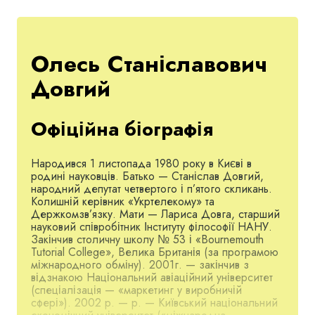
Олесь Станіславович
Довгий
Офіційна біографія
Народився 1 листопада 1980 року в Києві в
родині науковців. Батько — Станіслав Довгий,
народний депутат четвертого і п’ятого скликань.
Колишній керівник «Укртелекому» та
Держкомзв’язку. Мати — Лариса Довга, старший
науковий співробітник Інституту філософії НАНУ.
Закінчив столичну школу № 53 і «Bournemouth
Tutorial College», Велика Британія (за програмою
міжнародного обміну). 2001г. — закінчив з
відзнакою Національний авіаційний університет
(спеціалізація — «маркетинг у виробничій
сфері»). 2002 р. — р. — Київський національний