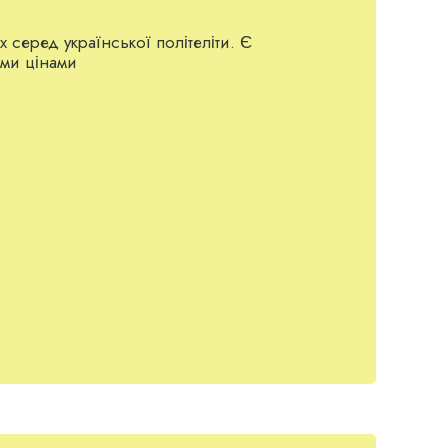
 серед української політеліти. Є
ими цінами
. АВТО»
«ТРЕЙД ЛАЙН»
«СТІВЕНА»
«АТЛ»