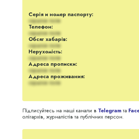
Серія и номер паспорту:
скрытое поле
Телефон:
скрытое поле
Обсяг хабарів:
скрытое поле
Нерухомість:
скрытое поле
Адреса прописки:
скрытое поле
Адреса проживания:
скрытое поле
Підписуйтесь на наші канали в
Telegram
та
Fac
олігархів, журналістів та публічних персон.