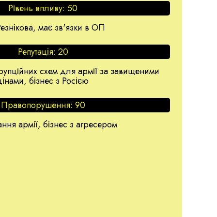
Рівень впливу:
50
Резнікова, має зв'язки в ОП
Репутація:
20
орупційних схем для армії за завищеними
цінами, бізнес з Росією
Правопорушення:
90
ння армії, бізнес з агресером