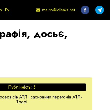
mailto@idleaks.net
р
Ру
рафія, досьє,
Публічність:
5
осервісів АТЛ і засновник перегонів АТЛ-
Трофі