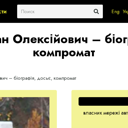
кти
Eng
Ук
н Олексійович – біог
компромат
вич – біографія, досьє, компромат
власник мережі авт