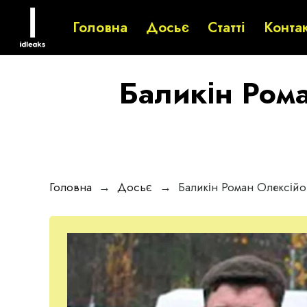
Головна
Досьє
Статті
Конта
Баликін Рома
Головна
→
Досьє
→
Баликін Роман Олексійо