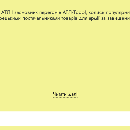
 АТЛ і засновник перегонів АТЛ-Трофі, колись популярних
урецькими постачальниками товарів для армії за завищен
лексійович згадується по відношенню до компаній:
«Т.Л
Читати далі