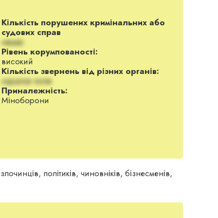
Кількість порушених кримінальних або
судових справ
немає
Рівень корумпованості:
високий
Кількість звернень від різних органів:
скрытое поле
Приналежність:
Міноборони
лочинців, політиків, чиновніків, бізнесменів,