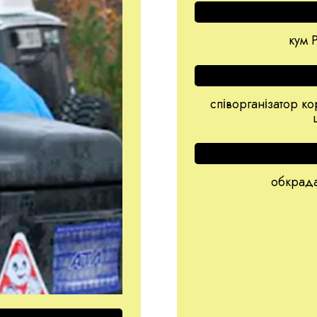
кум 
співорганізатор к
обкрада