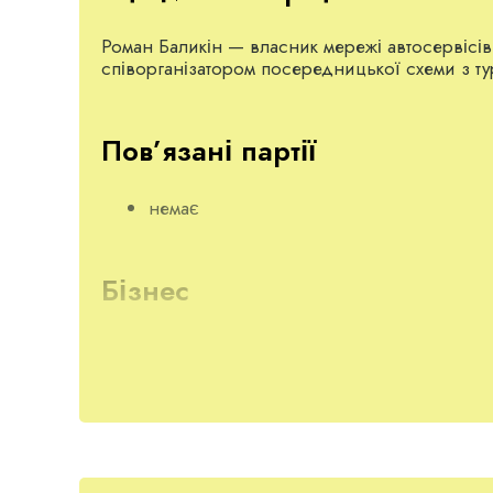
Роман Баликін — власник мережі автосервісів
співорганізатором посередницької схеми з т
Пов’язані партії
немає
Бізнес
Згідно з
даними реєстрів
на Баликін Роман О