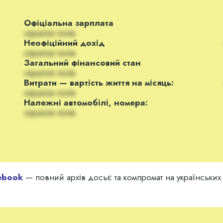
Офіціальна зарплата
скрытое поле
Неофіційний дохід
скрытое поле
Загальний фінансовий стан
скрытое поле
Витрати — вартість життя на місяць:
скрытое поле
Належні автомобілі, номера:
скрытое поле
ebook
— повний архів досьє та компромат на українських з