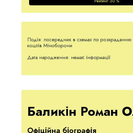
Рейтинг:
30
%
Подія:
посередник в схемах по розкраданню
коштів Міноборони
Дата народження:
немає інформації
Баликін Роман О
Офіційна біографія