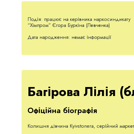
Подія:
працює на керівника наркосиндикату
“Хімпром” Єгора Буркіна (Левченка)
Дата народження:
немає інформації
Багірова Лілія (б
Офіційна біографія
Колишня дівчина Kyivstonerа, серійний маркет