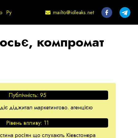
mailto@idleaks.net
р
Ру
досьє, компромат
Публічність:
95
діє діджитал маркетингово. агенцією
Рівень впливу:
11
частина росіян що слухають Кіевстонера