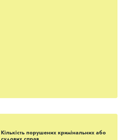
нуватила екс-ресторатора, в погрозах та тиску
Кількість порушених кримінальних або
судових справ