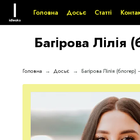
Головна
Досьє
Статті
Конта
Багірова Лілія 
Головна
→
Досьє
→
Багірова Лілія (блогер)