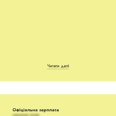
Читати далі
а Лілію Багірову і нардепа Тищенко
rova), у якої в фотоблозі більше: 135 000 підписників, зви
Офіціальна зарплата
скрытое поле