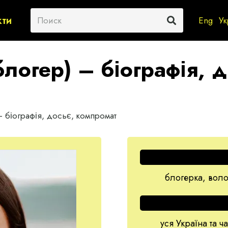
кти
Eng
Ук
(блогер) – біографія, 
 – біографія, досьє, компромат
блогерка, воло
уся Україна та 