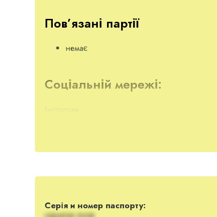
Пов’язані партії
немає
Соціальній мережі:
Інстаграм
Компромат, скандали
Пранкер
Джокер
підбурив блогер
Волонтер і блогер Лілія Багірова (@liliya_bagi
на неї.
Серія и номер паспорту:
скрытое поле