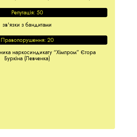
Репутація:
50
зв'язки з бандитами
Правопорушення:
20
ника наркосиндикату “Хімпром” Єгора
Буркіна (Левченка)